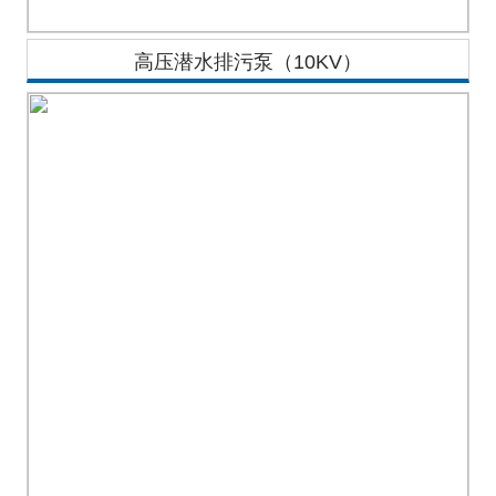
高压潜水排污泵（10KV）