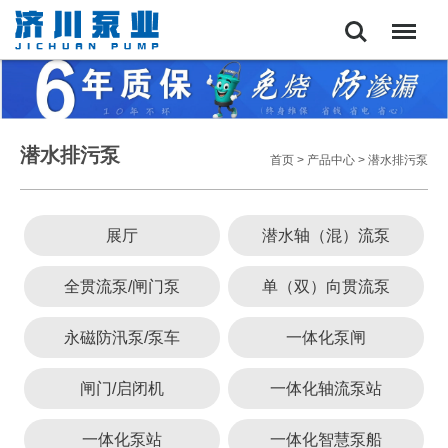
Search
Menu
潜水排污泵
首页
>
产品中心
>
潜水排污泵
展厅
潜水轴（混）流泵
全贯流泵/闸门泵
单（双）向贯流泵
永磁防汛泵/泵车
一体化泵闸
闸门/启闭机
一体化轴流泵站
一体化泵站
一体化智慧泵船