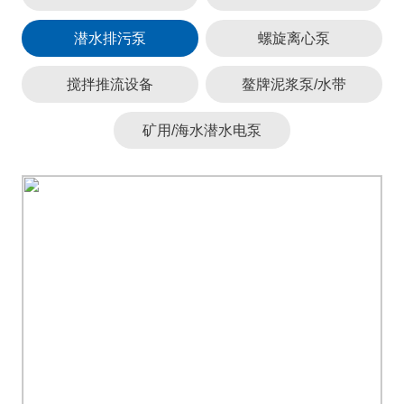
潜水排污泵
螺旋离心泵
搅拌推流设备
鳌牌泥浆泵/水带
矿用/海水潜水电泵